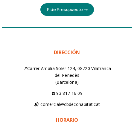
Pide Presupuesto
DIRECCIÓN
📍Carrer Amalia Soler 124, 08720 Vilafranca
del Penedès
(Barcelona)
☎️ 93 817 16 09
📬 comercial@cbdecohabitat.cat
HORARIO