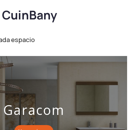
e CuinBany
ada espacio
Garacom