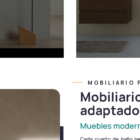
MOBILIARIO P
Mobiliari
adaptado
Muebles modern
Cada cuarto de baño ne