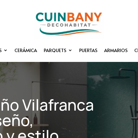
S
CERÁMICA
PARQUETS
PUERTAS
ARMARIOS
C
ño Vilafranca
seño,
y estilo