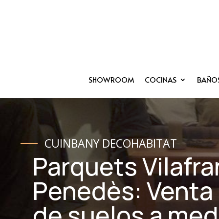
SHOWROOM
COCINAS
BAÑO
CUINBANY DECOHABITAT
Parquets Vilafra
Penedès: Venta 
de suelos a med