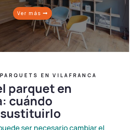
Ver más
ARQUETS EN VILAFRANCA
l parquet en
a: cuándo
sustituirlo
puede ser necesario cambiar el