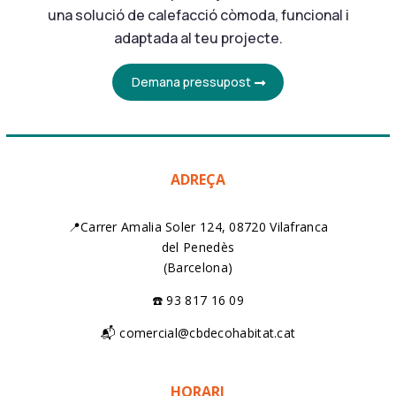
una solució de calefacció còmoda, funcional i
adaptada al teu projecte.
Demana pressupost
ADREÇA
📍Carrer Amalia Soler 124, 08720 Vilafranca
del Penedès
(Barcelona)
☎️ 93 817 16 09
📬 comercial@cbdecohabitat.cat
HORARI