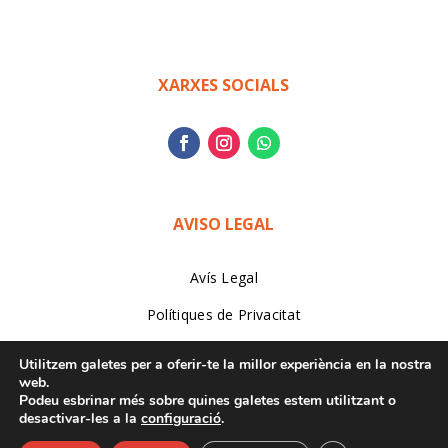
XARXES SOCIALS
AVISO LEGAL
Avís Legal
Polítiques de Privacitat
Polítiques de Cookies
Utilitzem galetes per a oferir-te la millor experiència en la nostra
web.
Podeu esbrinar més sobre quines galetes estem utilitzant o
desactivar-les a la
configuració
.
© 2021 – 2026 CuinBany Decohabitat Vilafranca |
Pagina Web creada per
CreaSitios.com