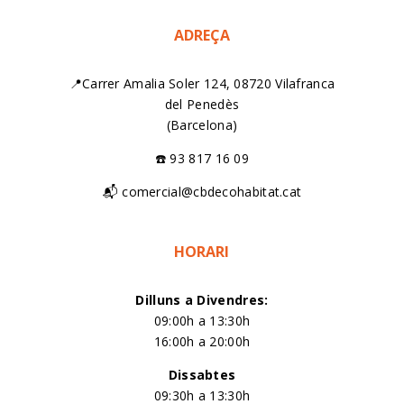
ADREÇA
📍Carrer Amalia Soler 124, 08720 Vilafranca
del Penedès
(Barcelona)
☎️ 93 817 16 09
📬 comercial@cbdecohabitat.cat
HORARI
Dilluns a Divendres:
09:00h a 13:30h
16:00h a 20:00h
Dissabtes
09:30h a 13:30h