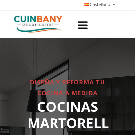
Castellano
DISEÑA Y REFORMA TU
COCINA A MEDIDA
COCINAS
MARTORELL