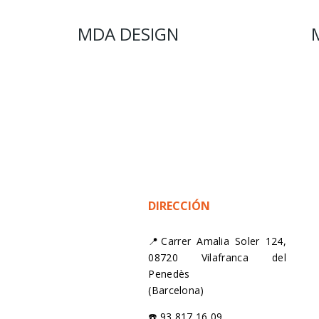
MDA DESIGN
DIRECCIÓN
📍Carrer Amalia Soler 124,
08720 Vilafranca del
Penedès
(Barcelona)
☎️ 93 817 16 09