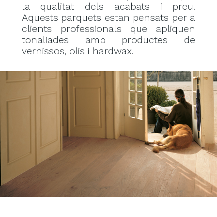
la qualitat dels acabats i preu.
Aquests parquets estan pensats per a
clients professionals que apliquen
tonaliades amb productes de
vernissos, olis i hardwax.