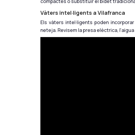
compactes o substituir el bidet tradicion
Vàters intel·ligents a Vilafranca
Els vàters intel·ligents poden incorpor
neteja. Revisem la presa elèctrica, l’aigua 