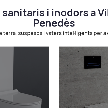
sanitaris i inodors a Vi
Penedès
 terra, suspesos i vàters intel·ligents per 