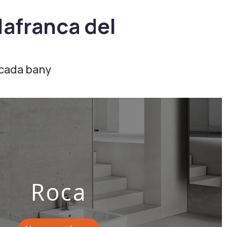
lafranca del
a cada bany
Roca