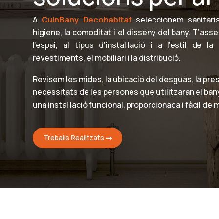
A
CuinBany Decohabitat
seleccionem sanitaris
higiene, la comoditat i el disseny del bany. T’ass
l’espai, al tipus d’instal·lació i a l’estil de
revestiments, el mobiliari i la distribució.
Revisem les mides, la ubicació del desguàs, la presa
necessitats de les persones que utilitzaran el ban
una instal·lació funcional, proporcionada i fàcil de 
Treballs Realitzats