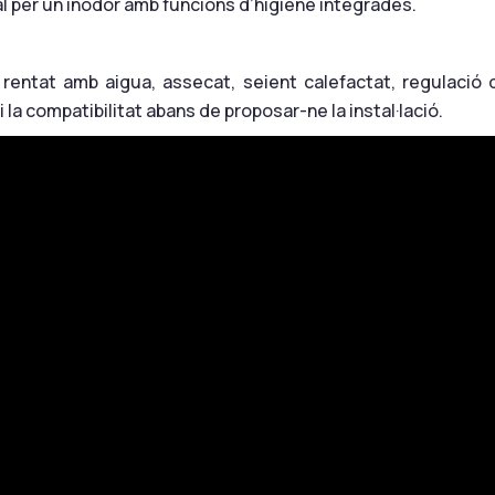
al per un inodor amb funcions d’higiene integrades.
ar rentat amb aigua, assecat, seient calefactat, regulaci
i la compatibilitat abans de proposar-ne la instal·lació.