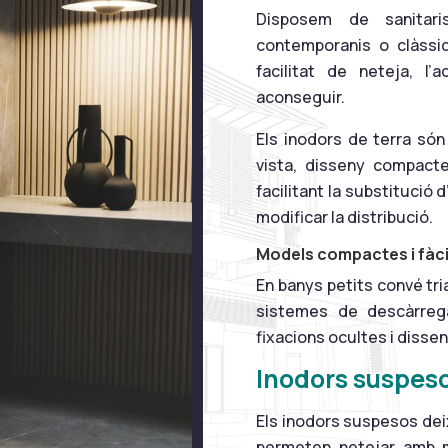
Disposem de sanitar
contemporanis o clàssic
facilitat de neteja, l’a
aconseguir.
Els inodors de terra són
vista, disseny compacte 
facilitant la substitució 
modificar la distribució.
Models compactes i fàci
En banys petits convé tri
sistemes de descàrreg
fixacions ocultes i dissen
Inodors suspeso
Els inodors suspesos deix
permeten netejar amb mé