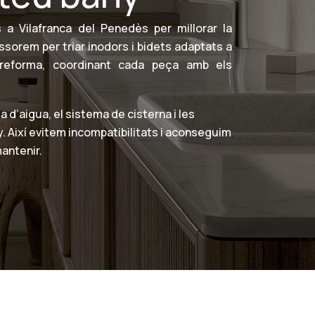
 a Vilafranca del Penedès per millorar la
essorem per triar inodors i bidets adaptats a
 la reforma, coordinant cada peça amb els
 d’aigua, el sistema de cisterna i les
y. Així evitem incompatibilitats i aconseguim
mantenir.