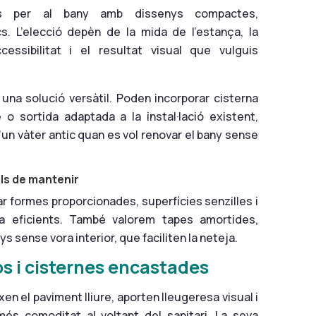
is per al bany amb dissenys compactes,
s. L’elecció depèn de la mida de l’estança, la
ccessibilitat i el resultat visual que vulguis
 una solució versàtil. Poden incorporar cisterna
o sortida adaptada a la instal·lació existent,
d’un vàter antic quan es vol renovar el bany sense
ls de mantenir
ar formes proporcionades, superfícies senzilles i
a eficients. També valorem tapes amortides,
ys sense vora interior, que faciliten la neteja.
s i cisternes encastades
en el paviment lliure, aporten lleugeresa visual i
s comoditat al voltant del sanitari. La seva