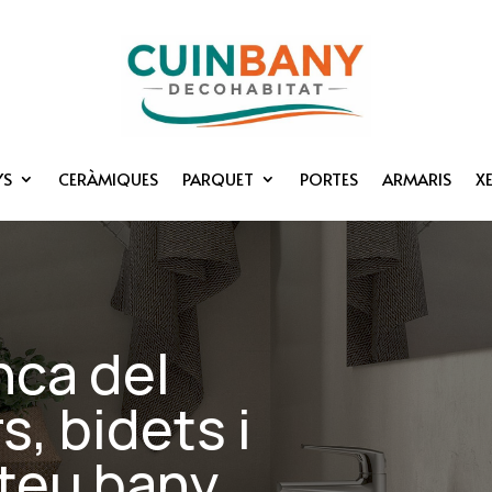
YS
CERÀMIQUES
PARQUET
PORTES
ARMARIS
X
nca del
, bidets i
 teu bany