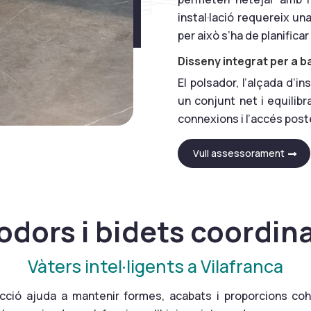
instal·lació requereix u
per això s’ha de planificar
Disseny integrat per a 
El polsador, l’alçada d’in
un conjunt net i equilib
connexions i l’accés post
Vull assessorament
odors i bidets coordin
Vàters intel·ligents a Vilafranca
·lecció ajuda a mantenir formes, acabats i proporcions c