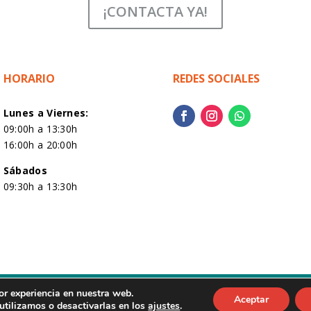
¡CONTACTA YA!
HORARIO
REDES SOCIALES
Lunes a Viernes:
09:00h a 13:30h
16:00h a 20:00h
Sábados
09:30h a 13:30h
 CuinBany Decohabitat Vilafranca | Página Web creada por
C
or experiencia en nuestra web.
Aceptar
tilizamos o desactivarlas en los
ajustes
.