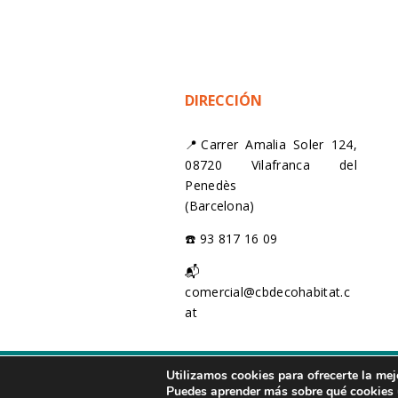
DIRECCIÓN
📍Carrer Amalia Soler 124,
08720 Vilafranca del
Penedès
(Barcelona)
☎️ 93 817 16 09
📬
comercial@cbdecohabitat.c
at
© 2021 – 2026
Utilizamos cookies para ofrecerte la mej
Puedes aprender más sobre qué cookies u